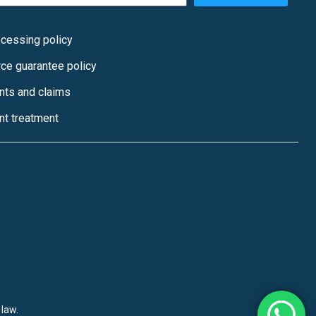
o
g
o
r
ocessing policy
k
a
e guarantee policy
m
nts and claims
nt treatment
law.