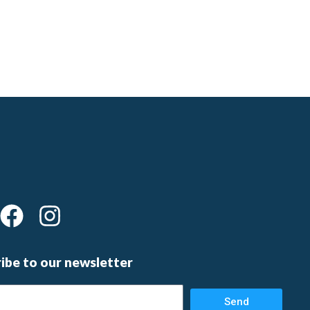
F
I
a
n
c
s
ibe to our newsletter
e
t
b
a
Send