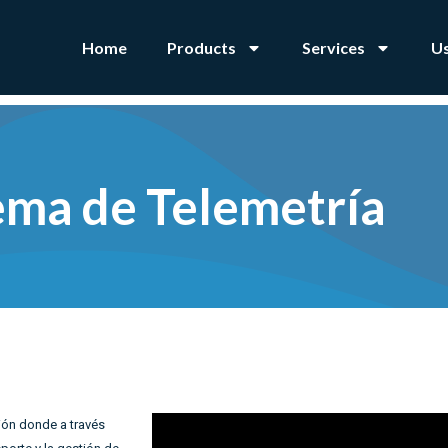
Home
Products
Services
U
ema de Telemetría
ón donde a través