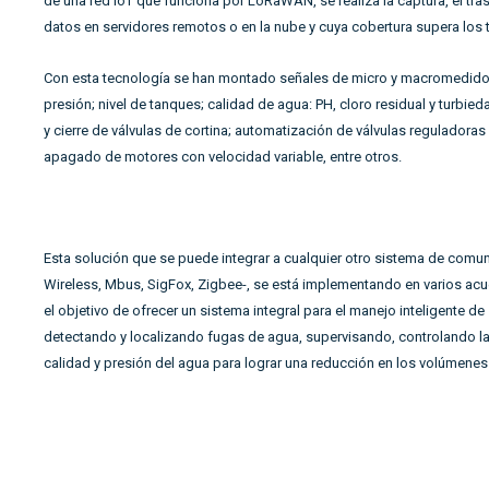
de
una red IoT que funciona por LoRaWAN, se realiza la captura, el tras
datos en servidores remotos o en la nube y cuya cobertura supera los t
Con esta tecnología se han montado señales de micro y macromedido
presión; nivel de tanques; calidad de agua: PH, cloro residual y turbied
y cierre de válvulas de cortina; automatización de válvulas reguladoras
apagado de motores con velocidad variable, entre otros.
Esta solución que se puede integrar a cualquier otro sistema de comu
Wireless, Mbus, SigFox, Zigbee-
, se está implementando en varios acu
el objetivo de ofrecer un sistema integral para el manejo inteligente de
detectando y localizando fugas de agua, supervisando, controlando las
calidad y presión del agua
para lograr una reducción en los volúmenes 